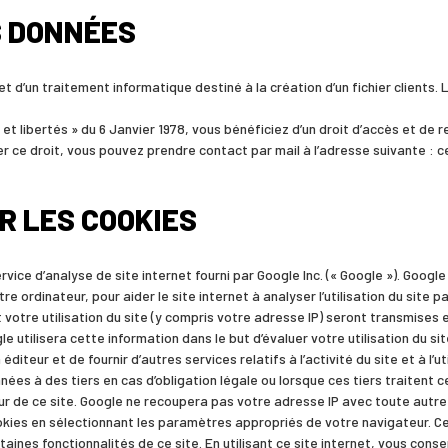
S DONNÉES
bjet d’un traitement informatique destiné à la création d’un fichier clients
et libertés » du 6 Janvier 1978, vous bénéficiez d’un droit d’accès et de r
er ce droit, vous pouvez prendre contact par mail à l’adresse suivante :
R LES COOKIES
ervice d’analyse de site internet fourni par Google Inc. (« Google »). Google
re ordinateur, pour aider le site internet à analyser l’utilisation du site 
votre utilisation du site (y compris votre adresse IP) seront transmises
e utilisera cette information dans le but d’évaluer votre utilisation du si
 éditeur et de fournir d’autres services relatifs à l’activité du site et à l’u
es à des tiers en cas d’obligation légale ou lorsque ces tiers traitent
ur de ce site. Google ne recoupera pas votre adresse IP avec toute autr
ookies en sélectionnant les paramètres appropriés de votre navigateur. C
rtaines fonctionnalités de ce site. En utilisant ce site internet, vous c