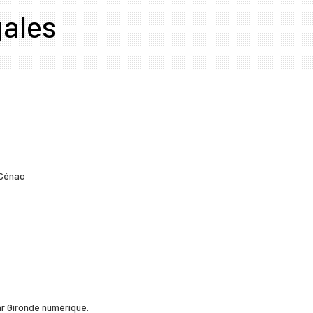
gales
 Cénac
r Gironde numérique.