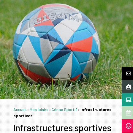
Accueil
›
Mes loisirs
›
Cénac Sportif
›
Infrastructures
sportives
Infrastructures sportives