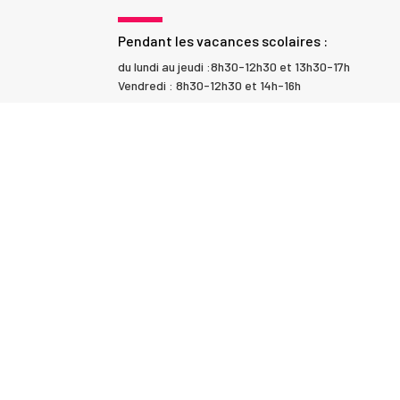
Pendant les vacances scolaires :
du lundi au jeudi :8h30-12h30 et 13h30-17h
Vendredi : 8h30-12h30 et 14h-16h
LIENS UTILES
Communauté de Communes Entre Deux Mers
Office de Tourisme Entre-2-Mers
Pôle Territorial Coeur Entre 2 Mers
Semoctom
Conseil Départemental Gironde
Transports Nouvelle Aquitaine
Conseil Régional Nouvelle-Aquitaine
LE KIOSQUE