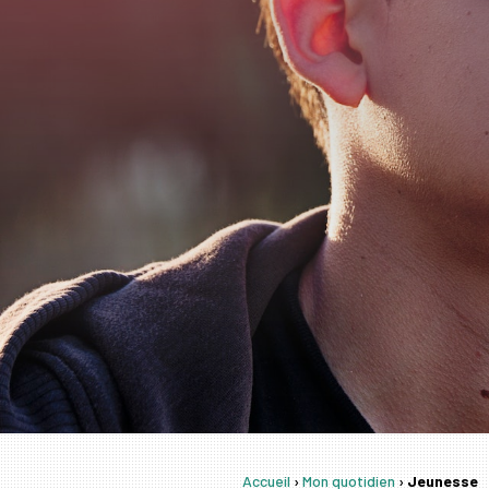
Accueil
›
Mon quotidien
›
Jeunesse