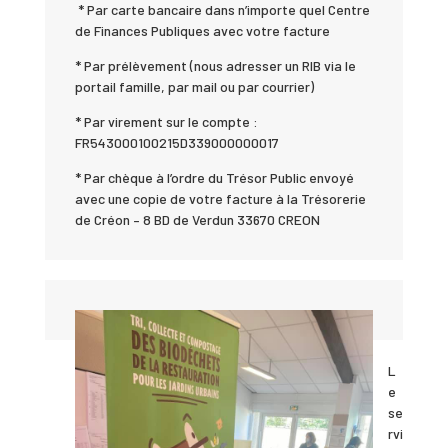
* Par carte bancaire dans n’importe quel Centre
de Finances Publiques avec votre facture
* Par prélèvement (nous adresser un RIB via le
portail famille, par mail ou par courrier)
* Par virement sur le compte :
FR543000100215D339000000017
* Par chèque à l’ordre du Trésor Public envoyé
avec une copie de votre facture à la Trésorerie
de Créon – 8 BD de Verdun 33670 CREON
L
e
se
rvi