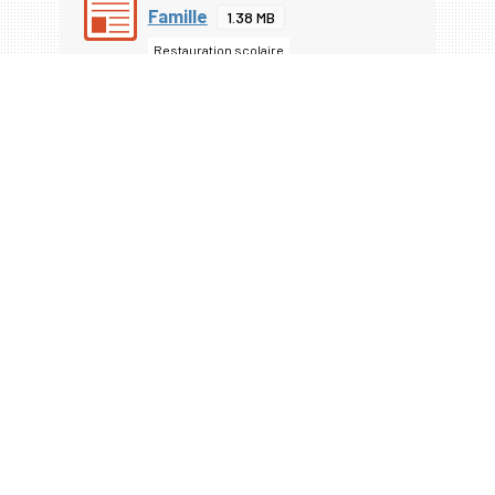
Famille
1.38 MB
Restauration scolaire
50 avenue de Bordeaux
33360 Cénac
Tél : 05 57 97 14 70
Fax : 05 57 97 14 79
Mail : accueil@cenac33.fr