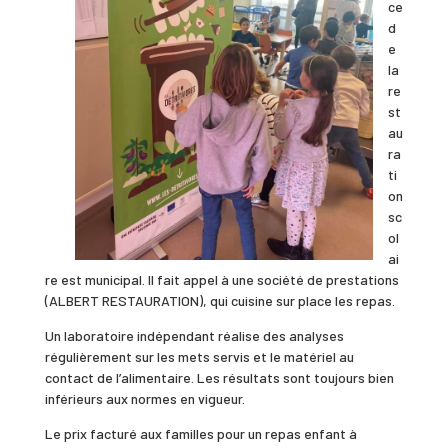
ce
d
e
la
re
st
au
ra
ti
on
sc
ol
ai
re est municipal. Il fait appel à une société de prestations
(ALBERT RESTAURATION), qui cuisine sur place les repas.
Un laboratoire indépendant réalise des analyses
régulièrement sur les mets servis et le matériel au
contact de l’alimentaire. Les résultats sont toujours bien
inférieurs aux normes en vigueur.
Le prix facturé aux familles pour un repas enfant à