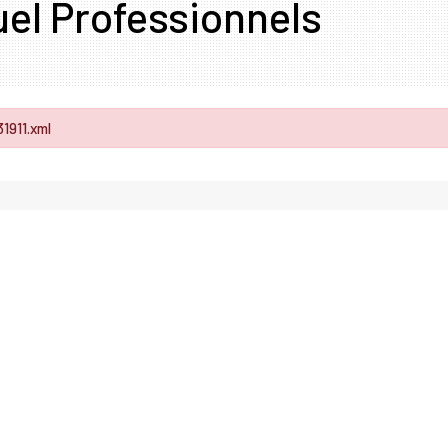
uel Professionnels
31911.xml