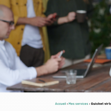
Accueil
›
Mes services
›
Guichet vir