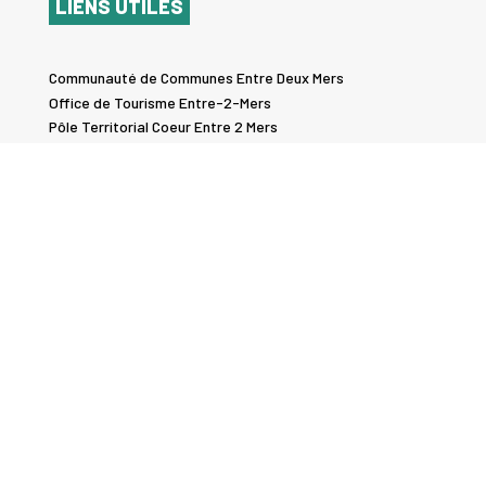
LIENS UTILES
Communauté de Communes Entre Deux Mers
Office de Tourisme Entre-2-Mers
Pôle Territorial Coeur Entre 2 Mers
Semoctom
Conseil Départemental Gironde
Transports Nouvelle Aquitaine
Conseil Régional Nouvelle-Aquitaine
LE KIOSQUE