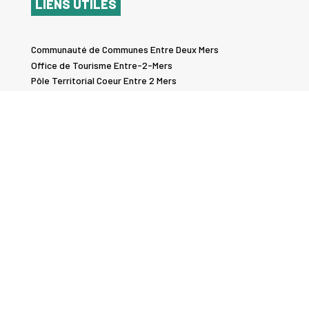
LIENS UTILES
Communauté de Communes Entre Deux Mers
Office de Tourisme Entre-2-Mers
Pôle Territorial Coeur Entre 2 Mers
Semoctom
Conseil Départemental Gironde
Transports Nouvelle Aquitaine
Conseil Régional Nouvelle-Aquitaine
LE KIOSQUE