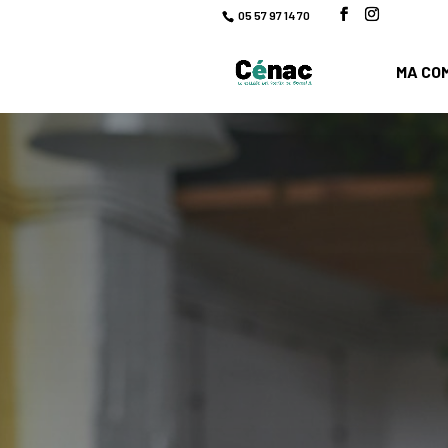
05 57 97 14 70
MA CO