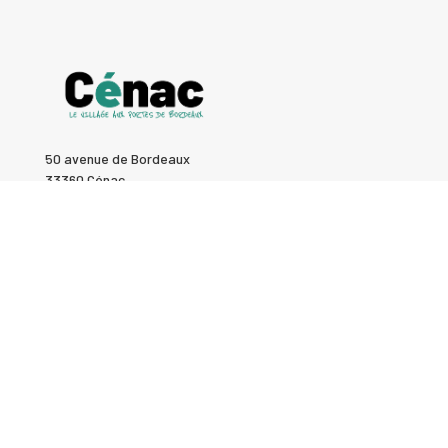
50 avenue de Bordeaux
33360 Cénac
Tél : 05 57 97 14 70
Fax : 05 57 97 14 79
Mail : accueil@cenac33.fr
Contacter ma commune
HORAIRES
Hors vacances scolaires :
Du lundi au vendredi :
Ouverte de 8h30 à 18h en continu.
Samedi :
Fermée