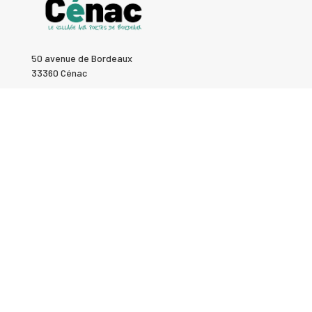
50 avenue de Bordeaux
33360 Cénac
Tél : 05 57 97 14 70
Fax : 05 57 97 14 79
Mail : accueil@cenac33.fr
Contacter ma commune
HORAIRES
Hors vacances scolaires :
Du lundi au vendredi :
Ouverte de 8h30 à 18h en continu.
Samedi :
Fermée
Pendant les vacances scolaires :