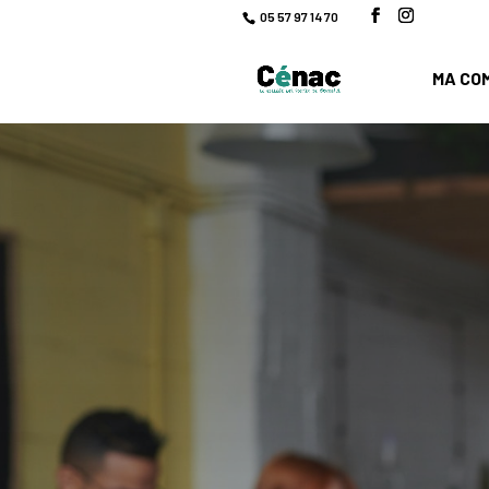
05 57 97 14 70
MA CO