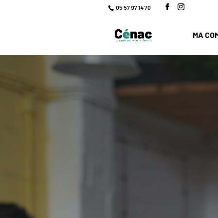
05 57 97 14 70
MA CO