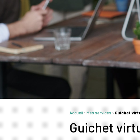
Accueil
›
Mes services
›
Guichet vir
Guichet virt