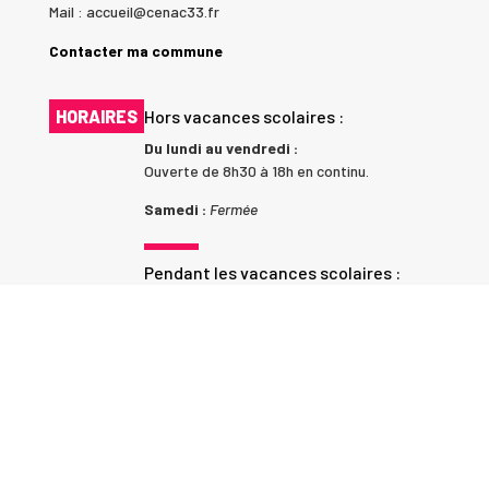
Mail : accueil@cenac33.fr
Contacter ma commune
HORAIRES
Hors vacances scolaires :
Du lundi au vendredi :
Ouverte de 8h30 à 18h en continu.
Samedi :
Fermée
Pendant les vacances scolaires :
du lundi au jeudi :8h30-12h30 et 13h30-17h
Vendredi : 8h30-12h30 et 14h-16h
LIENS UTILES
Communauté de Communes Entre Deux Mers