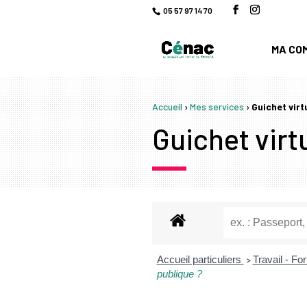
05 57 97 14 70
MA CO
Accueil
›
Mes services
›
Guichet virt
Guichet virtu
Accueil particuliers
Travail - F
>
publique ?