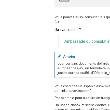
Vous pouvez aussi consulter le <s
fait :
Où s’adresser ?
Ambassade ou consulat ét
À noter
pour certains documents délivrés
européenne</a>, un formulaire mult
justice.europa.eu/561/FR/public_
Vous cherchez un <span class="mi
administrative</span> ?
Par exemple pour traduire en franç
Un <span class="miseenevidence">t
<span class="miseenevidence">list