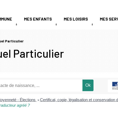
MMUNE
MES ENFANTS
MES LOISIRS
MES SER
uel Particulier
el Particulier
toyenneté - Élections
Certificat, copie, légalisation et conservatio
>
raducteur agréé ?