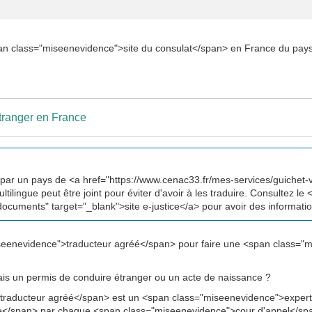
pan class="miseenevidence">site du consulat</span> en France du pays
ranger en France
 par un pays de <a href="https://www.cenac33.fr/mes-services/guichet-
ilingue peut être joint pour éviter d'avoir à les traduire. Consultez le <
documents" target="_blank">site e-justice</a> pour avoir des informat
seenevidence">traducteur agréé</span> pour faire une <span class=
ais un permis de conduire étranger ou un acte de naissance ?
raducteur agréé</span> est un <span class="miseenevidence">expert ju
e</span> par chaque <span class="miseenevidence">cour d'appel</sp