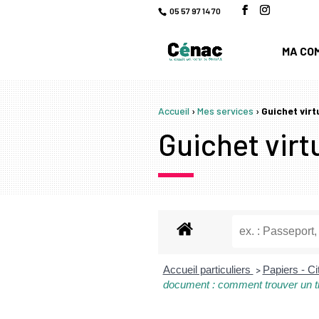
05 57 97 14 70
MA CO
Accueil
›
Mes services
›
Guichet virt
Guichet virtu
Accueil particuliers
Papiers - Ci
>
document : comment trouver un t