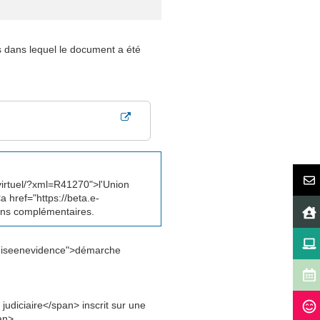
 dans lequel le document a été
virtuel/?xml=R41270">l'Union
a href="https://beta.e-
ions complémentaires.
"miseenevidence">démarche
diciaire</span> inscrit sur une
an>.