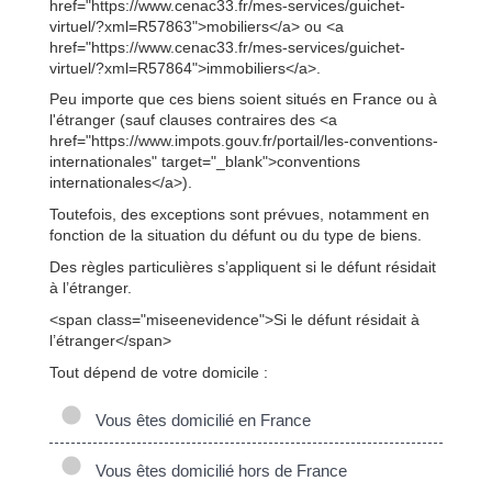
href="https://www.cenac33.fr/mes-services/guichet-
virtuel/?xml=R57863">mobiliers</a> ou <a
href="https://www.cenac33.fr/mes-services/guichet-
virtuel/?xml=R57864">immobiliers</a>.
Peu importe que ces biens soient situés en France ou à
l'étranger (sauf clauses contraires des <a
href="https://www.impots.gouv.fr/portail/les-conventions-
internationales" target="_blank">conventions
internationales</a>).
Toutefois, des exceptions sont prévues, notamment en
fonction de la situation du défunt ou du type de biens.
Des règles particulières s’appliquent si le défunt résidait
à l’étranger.
<span class="miseenevidence">Si le défunt résidait à
l’étranger</span>
Tout dépend de votre domicile :
Vous êtes domicilié en France
Vous êtes domicilié hors de France