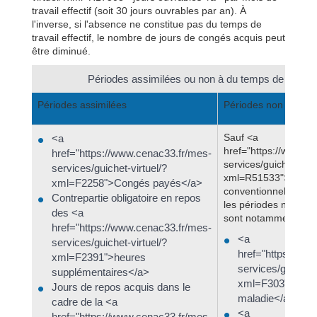
travail effectif (soit 30 jours ouvrables par an). À
l'inverse, si l'absence ne constitue pas du temps de
travail effectif, le nombre de jours de congés acquis peut
être diminué.
Périodes assimilées ou non à du temps de travail e
Périodes assimilées
Périodes non assimi
Sauf <a
<a
href="https://www.ce
href="https://www.cenac33.fr/mes-
services/guichet-virt
services/guichet-virtuel/?
xml=R51533">dispos
xml=F2258">Congés payés</a>
conventionnelles</a>
Contrepartie obligatoire en repos
les périodes non pri
des <a
sont notamment les s
href="https://www.cenac33.fr/mes-
<a
services/guichet-virtuel/?
href="https://ww
xml=F2391">heures
services/guichet-
supplémentaires</a>
xml=F303">Arrêt 
Jours de repos acquis dans le
maladie</a>
cadre de la <a
<a
href="https://www.cenac33.fr/mes-