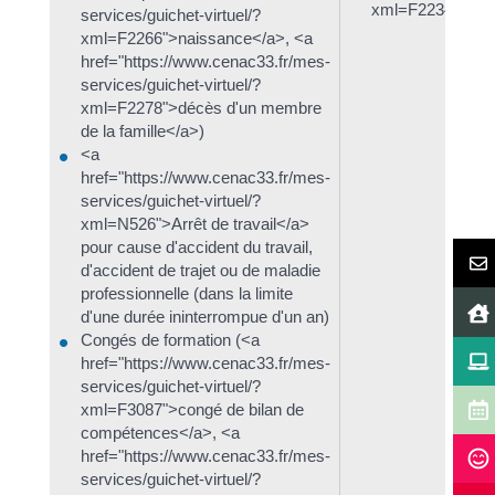
xml=F2234">Mise
services/guichet-virtuel/?
xml=F2266">naissance</a>, <a
href="https://www.cenac33.fr/mes-
services/guichet-virtuel/?
xml=F2278">décès d'un membre
de la famille</a>)
<a
href="https://www.cenac33.fr/mes-
services/guichet-virtuel/?
xml=N526">Arrêt de travail</a>
pour cause d'accident du travail,
d'accident de trajet ou de maladie
professionnelle (dans la limite
d'une durée ininterrompue d'un an)
Congés de formation (<a
href="https://www.cenac33.fr/mes-
services/guichet-virtuel/?
xml=F3087">congé de bilan de
compétences</a>, <a
href="https://www.cenac33.fr/mes-
services/guichet-virtuel/?