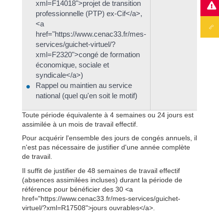
xml=F14018">projet de transition
professionnelle (PTP) ex-Cif</a>,
<a
href="https://www.cenac33.fr/mes-
services/guichet-virtuel/?
xml=F2320">congé de formation
économique, sociale et
syndicale</a>)
Rappel ou maintien au service
national (quel qu'en soit le motif)
Toute période équivalente à 4 semaines ou 24 jours est
assimilée à un mois de travail effectif.
Pour acquérir l'ensemble des jours de congés annuels, il
n'est pas nécessaire de justifier d'une année complète
de travail.
Il suffit de justifier de 48 semaines de travail effectif
(absences assimilées incluses) durant la période de
référence pour bénéficier des 30 <a
href="https://www.cenac33.fr/mes-services/guichet-
virtuel/?xml=R17508">jours ouvrables</a>.