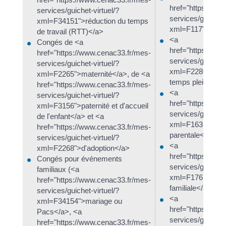
href="https://ww
services/guichet-virtuel/?
services/guichet-
xml=F34151">réduction du temps
xml=F117">Grèv
de travail (RTT)</a>
<a
Congés de <a
href="https://ww
href="https://www.cenac33.fr/mes-
services/guichet-
services/guichet-virtuel/?
xml=F2280">Cong
xml=F2265">maternité</a>, de <a
temps plein</a>
href="https://www.cenac33.fr/mes-
<a
services/guichet-virtuel/?
href="https://ww
xml=F3156">paternité et d'accueil
services/guichet-
de l'enfant</a> et <a
xml=F1631">Con
href="https://www.cenac33.fr/mes-
parentale</a>
services/guichet-virtuel/?
<a
xml=F2268">d'adoption</a>
href="https://ww
Congés pour événements
services/guichet-
familiaux (<a
xml=F1767">Cong
href="https://www.cenac33.fr/mes-
familiale</a>
services/guichet-virtuel/?
<a
xml=F34154">mariage ou
href="https://ww
Pacs</a>, <a
services/guichet-
href="https://www.cenac33.fr/mes-