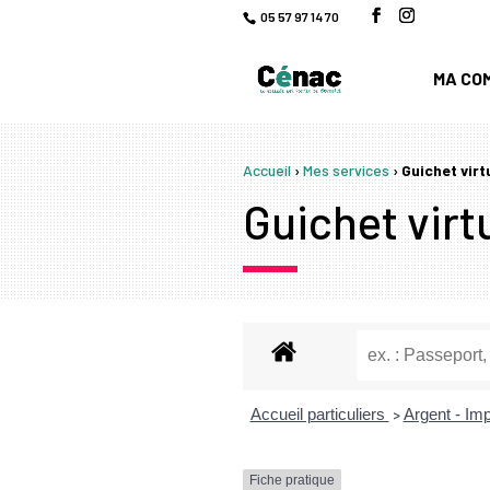
05 57 97 14 70
MA CO
Accueil
›
Mes services
›
Guichet virt
Guichet virtu
Accueil particuliers
Argent - I
>
Fiche pratique