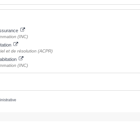
'assurance
sommation (INC)
tation
iel et de résolution (ACPR)
abitation
sommation (INC)
inistrative