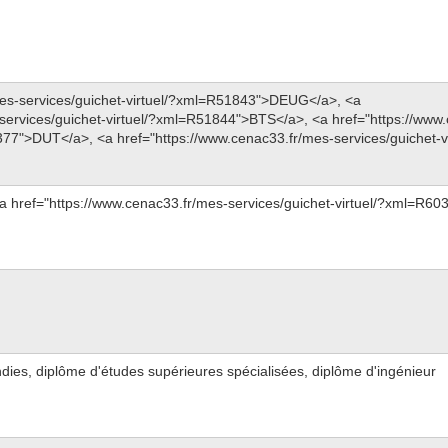
mes-services/guichet-virtuel/?xml=R51843">DEUG</a>, <a
-services/guichet-virtuel/?xml=R51844">BTS</a>, <a href="https://www
377">DUT</a>, <a href="https://www.cenac33.fr/mes-services/guichet-vi
 <a href="https://www.cenac33.fr/mes-services/guichet-virtuel/?xml=R
dies, diplôme d'études supérieures spécialisées, diplôme d'ingénieur