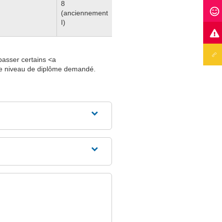
8
(anciennement
I)
passer certains <a
 le niveau de diplôme demandé.