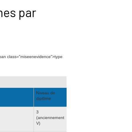
mes par
span class="miseenevidence">type
Niveau de
diplôme
3
(anciennement
V)