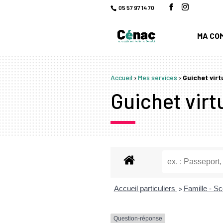
05 57 97 14 70
MA CO
Accueil
›
Mes services
›
Guichet virt
Guichet virtu
Accueil particuliers
Famille - Sc
>
Question-réponse