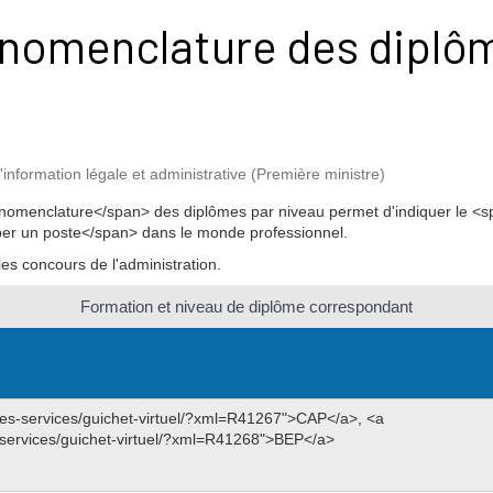
a nomenclature des diplô
l'information légale et administrative (Première ministre)
omenclature</span> des diplômes par niveau permet d'indiquer le <
per un poste</span> dans le monde professionnel.
r les concours de l'administration.
Formation et niveau de diplôme correspondant
mes-services/guichet-virtuel/?xml=R41267">CAP</a>, <a
-services/guichet-virtuel/?xml=R41268">BEP</a>