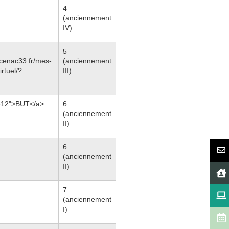
4
(anciennement
IV)
5
.cenac33.fr/mes-
(anciennement
rtuel/?
III)
60312">BUT</a>
6
(anciennement
II)
6
(anciennement
II)
7
(anciennement
I)