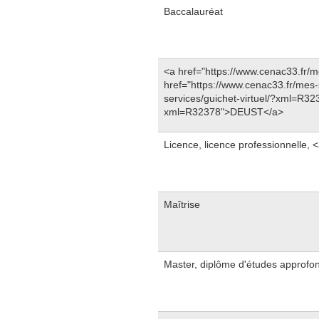
Baccalauréat
<a href="https://www.cenac33.fr/
href="https://www.cenac33.fr/mes
services/guichet-virtuel/?xml=R32
xml=R32378">DEUST</a>
Licence, licence professionnelle,
Maîtrise
Master, diplôme d'études approfon