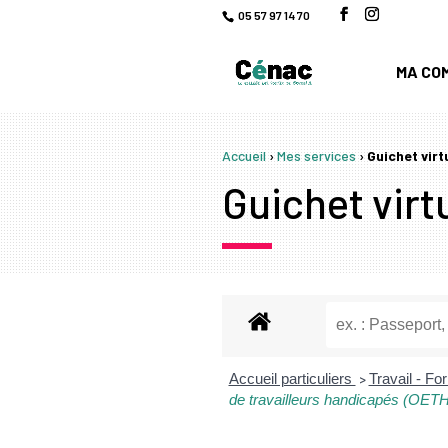
05 57 97 14 70
MA CO
Accueil
›
Mes services
›
Guichet virt
Guichet virtu
Accueil particuliers
Travail - F
>
de travailleurs handicapés (OET