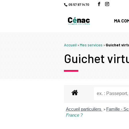
05 57 97 14 70
MA CO
Accueil
›
Mes services
›
Guichet virt
Guichet virtu
Accueil particuliers
Famille - Sc
>
France ?