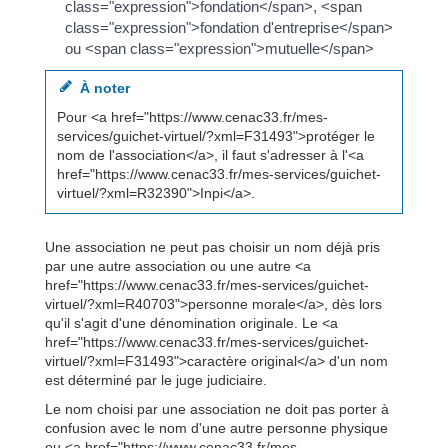
class="expression">fondation</span>, <span
class="expression">fondation d'entreprise</span>
ou <span class="expression">mutuelle</span>
À noter
Pour <a href="https://www.cenac33.fr/mes-
services/guichet-virtuel/?xml=F31493">protéger le
nom de l'association</a>, il faut s'adresser à l'<a
href="https://www.cenac33.fr/mes-services/guichet-
virtuel/?xml=R32390">Inpi</a>.
Une association ne peut pas choisir un nom déjà pris
par une autre association ou une autre <a
href="https://www.cenac33.fr/mes-services/guichet-
virtuel/?xml=R40703">personne morale</a>, dès lors
qu'il s'agit d'une dénomination originale. Le <a
href="https://www.cenac33.fr/mes-services/guichet-
virtuel/?xml=F31493">caractère original</a> d'un nom
est déterminé par le juge judiciaire.
Le nom choisi par une association ne doit pas porter à
confusion avec le nom d'une autre personne physique
ou <a href="https://www.cenac33.fr/mes-