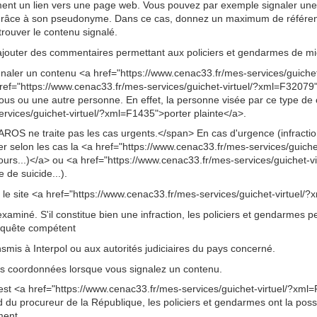
ment un lien vers une page web. Vous pouvez par exemple signaler une
) grâce à son pseudonyme. Dans ce cas, donnez un maximum de référen
trouver le contenu signalé.
jouter des commentaires permettant aux policiers et gendarmes de mie
aler un contenu <a href="https://www.cenac33.fr/mes-services/guichet-
ef="https://www.cenac33.fr/mes-services/guichet-virtuel/?xml=F32079"
ous ou une autre personne. En effet, la personne visée par ce type de 
rvices/guichet-virtuel/?xml=F1435">porter plainte</a>.
OS ne traite pas les cas urgents.</span> En cas d'urgence (infracti
ler selon les cas la <a href="https://www.cenac33.fr/mes-services/guich
urs...)</a> ou <a href="https://www.cenac33.fr/mes-services/guichet-
 de suicide...).
a le site <a href="https://www.cenac33.fr/mes-services/guichet-virtuel
 examiné. S'il constitue bien une infraction, les policiers et gendarmes
enquête compétent
ansmis à Interpol ou aux autorités judiciaires du pays concerné.
vos coordonnées lorsque vous signalez un contenu.
e est <a href="https://www.cenac33.fr/mes-services/guichet-virtuel/?xm
rd du procureur de la République, les policiers et gendarmes ont la possib
ment.