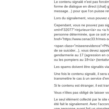
Le contenu signalé n'est pas forcé
forme de dialogue en direct (chat
message...) pour que l'on puisse re
Lors du signalement, vous pouvez a
Cependant, vous ne pouvez pas sign
xml=F32077">injurieux</a> ou <a hr
personne déterminée, que ce soit v
href="https://www.cenac33.fr/mes-se
<span class="miseenevidence">PHAR
de se suicider...), vous devez appe
gendarmerie au 17 (agression en co
ou les pompiers au 18</a> (tentative
Les spams doivent être signalés vi
Une fois le contenu signalé, il sera
transmettre le cas à un service d'
Si le contenu est étranger, il est tr
Vous n'êtes pas obligé de laisser 
Le seul élément collecté par le sit
été fait le signalement. Avec l'acco
une personne ayant fait un signale