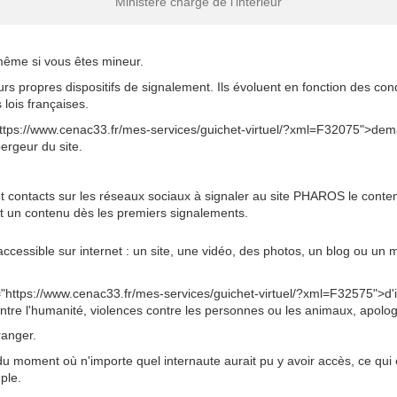
Ministère chargé de l'intérieur
même si vous êtes mineur.
rs propres dispositifs de signalement. Ils évoluent en fonction des con
lois françaises.
tps://www.cenac33.fr/mes-services/guichet-virtuel/?xml=F32075">dema
bergeur du site.
es et contacts sur les réseaux sociaux à signaler au site PHAROS le cont
nt un contenu dès les premiers signalements.
ccessible sur internet : un site, une vidéo, des photos, un blog ou un
f="https://www.cenac33.fr/mes-services/guichet-virtuel/?xml=F32575">d'in
re l'humanité, violences contre les personnes ou les animaux, apologi
ranger.
du moment où n'importe quel internaute aurait pu y avoir accès, ce qui 
ple.