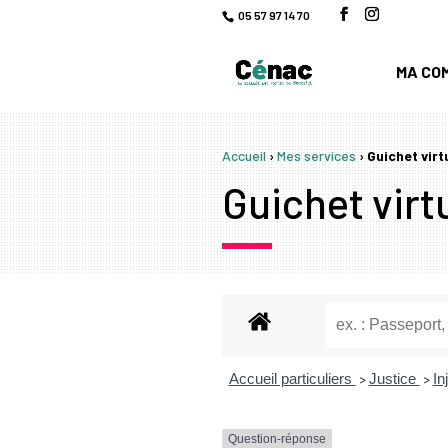
05 57 97 14 70
MA CO
Accueil
›
Mes services
›
Guichet virt
Guichet virtu
Accueil particuliers
Justice
In
>
>
Question-réponse