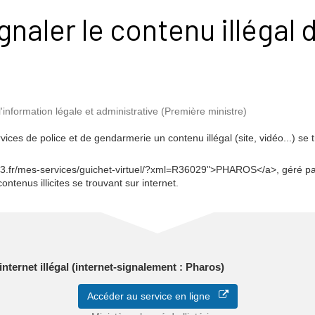
aler le contenu illégal d
l'information légale et administrative (Première ministre)
ices de police et de gendarmerie un contenu illégal (site, vidéo...) se t
33.fr/mes-services/guichet-virtuel/?xml=R36029">PHAROS</a>, géré pa
ontenus illicites se trouvant sur internet.
nternet illégal (internet-signalement : Pharos)
Accéder au service en ligne