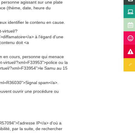
 personne agissant sur une plate
ce (thème, date, heure du
ux identifier le contenu en cause.
virtuel/?
>diffamatoire</a> à l'égard d'une
contenu doit <a
on en cours, personne qui menace
et-virtuel/?xml=F33953">police ou la
virtuel/?xml=F33954">le Samu au 15
/?xml=R36030">Signal spam</a>.
 peuvent ouvrir une procédure ou
l=R57094">l'adresse IP</a> d'où a
ilité, par la suite, de rechercher