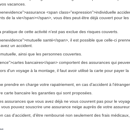
 vos vacances.
eenevidence">assurance <span class="expression">individuelle accid
nts de la vie</span></span>, vous êtes peut-être déjà couvert pour le
 la pratique de cette activité n'est pas exclue des risques couverts.
nevidence">mutuelle santé</span>, il est possible que celle-ci prenne
s avez un accident.
re mutuelle, ainsi que les personnes couvertes.
ence">cartes bancaires</span> comportent des assurances qui peuvent
s d'un voyage à la montage, il faut avoir utilisé la carte pour payer la 
prendre en charge votre rapatriement, en cas d'accident à l'étrange
otre carte bancaire les garanties qui sont proposées.
s assurances que vous avez déjà ne vous couvrent pas pour le voyage
 vous pouvez souscrire une assurance neige auprès de votre assureur
n cas d'accident, d'être remboursé non seulement des frais médicaux
es