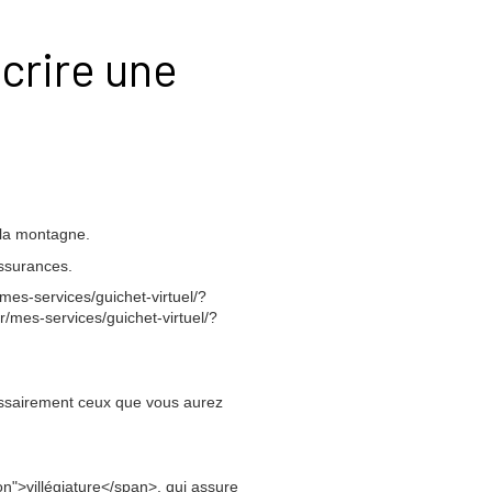
crire une
 la montagne.
assurances.
es-services/guichet-virtuel/?
/mes-services/guichet-virtuel/?
essairement ceux que vous aurez
on">villégiature</span>, qui assure