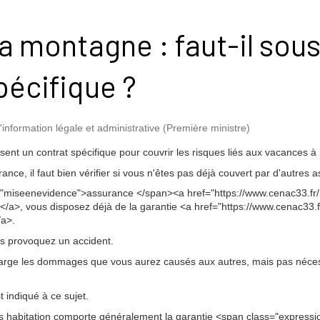
a montagne : faut-il sous
pécifique ?
l'information légale et administrative (Première ministre)
nt un contrat spécifique pour couvrir les risques liés aux vacances à
ance, il faut bien vérifier si vous n'êtes pas déjà couvert par d'autres 
"miseenevidence">assurance </span><a href="https://www.cenac33.fr/m
/a>, vous disposez déjà de la garantie <a href="https://www.cenac33.fr
/a>.
s provoquez un accident.
charge les dommages que vous aurez causés aux autres, mais pas néc
t indiqué à ce sujet.
ues habitation comporte généralement la garantie <span class="expressi