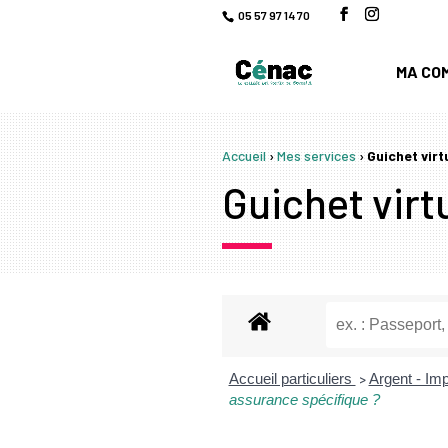
05 57 97 14 70
MA CO
Accueil
›
Mes services
›
Guichet virt
Guichet virtu
Accueil particuliers
Argent - I
>
assurance spécifique ?