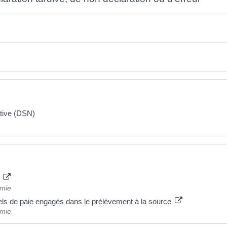
ative (DSN)
)
omie
ciels de paie engagés dans le prélèvement à la source
omie