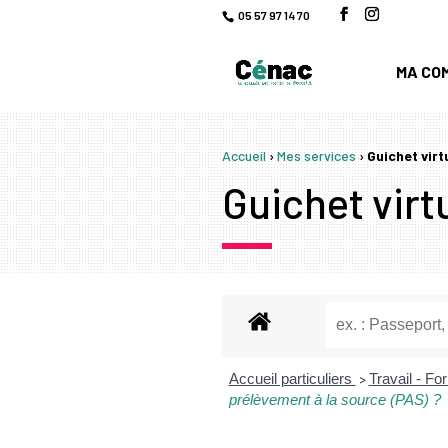
05 57 97 14 70
MA CO
Accueil
›
Mes services
›
Guichet virt
Guichet virtu
Accueil particuliers
Travail - F
>
prélèvement à la source (PAS) ?