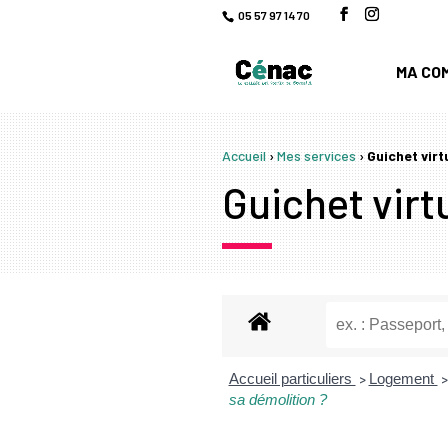
05 57 97 14 70
MA CO
Accueil
›
Mes services
›
Guichet virt
Guichet virtu
Accueil particuliers
Logement
>
>
sa démolition ?