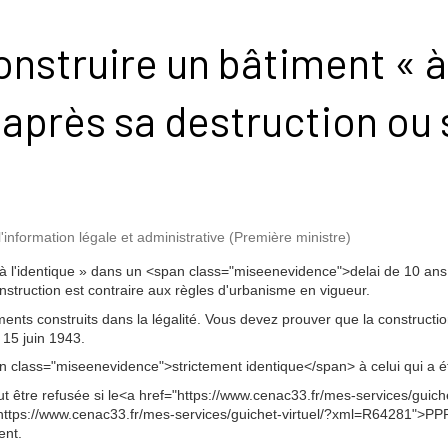
nstruire un bâtiment « à
» après sa destruction ou 
l'information légale et administrative (Première ministre)
 à l'identique » dans un <span class="miseenevidence">delai de 10 ans
struction est contraire aux règles d'urbanisme en vigueur.
nts construits dans la légalité. Vous devez prouver que la constructio
 15 juin 1943.
 class="miseenevidence">strictement identique</span> à celui qui a ét
ut être refusée si le<a href="https://www.cenac33.fr/mes-services/gui
"https://www.cenac33.fr/mes-services/guichet-virtuel/?xml=R64281">P
ent.