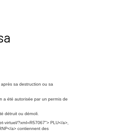
sa
 après sa destruction ou sa
n a été autorisée par un permis de
é détruit ou démoli.
chet-virtuel/?xml=R57067"> PLU</a>,
PRNP</a> contiennent des