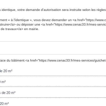
as identique, votre demande d'autorisation sera instruite selon les règl
ment « à l'identique », vous devez demander un <a href="https://www.
truire</a> ou déposer une <a href="https://www.cenac33.fr/mes-service
de travaux</a> en mairie.
rface du bâtiment.<a href="https://www.cenac33.fr/mes-services/guiche
de 20 m²
0 m²
s de 20 m²
 20 m²