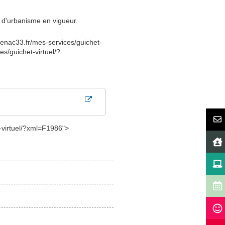
es d'urbanisme en vigueur.
cenac33.fr/mes-services/guichet-
s/guichet-virtuel/?
t-virtuel/?xml=F1986">