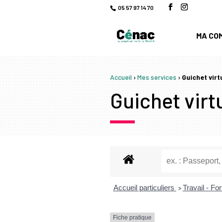
05 57 97 14 70
MA CO
Accueil
›
Mes services
›
Guichet virt
Guichet virtu
Accueil particuliers
Travail - F
>
Fiche pratique