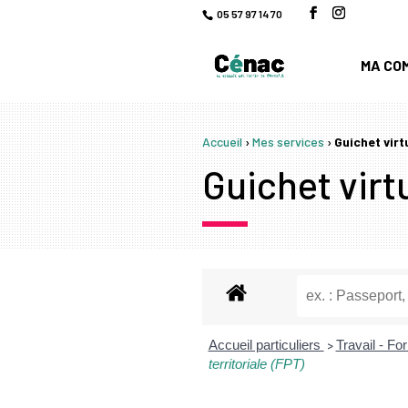
05 57 97 14 70
MA CO
Accueil
›
Mes services
›
Guichet virt
Guichet virtu
Accueil particuliers
Travail - F
>
territoriale (FPT)