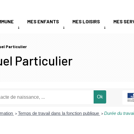
MMUNE
MES ENFANTS
MES LOISIRS
MES SER
uel Particulier
el Particulier
ormation
Temps de travail dans la fonction publique
Durée du travai
>
>