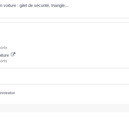
voiture : gilet de sécurité, triangle...
orts
oiture
orts
inistrative