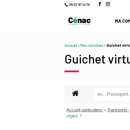
05 57 97 14 70
MA CO
Accueil
›
Mes services
›
Guichet virt
Guichet virtu
Accueil particuliers
Transports -
>
règles ?