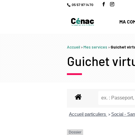
05 57 97 14 70
MA CO
Accueil
›
Mes services
›
Guichet virt
Guichet virtu
Accueil particuliers
Social - Sa
>
Dossier