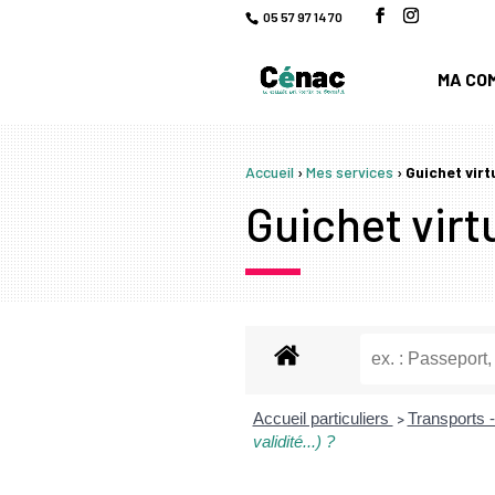
05 57 97 14 70
MA CO
Accueil
›
Mes services
›
Guichet virt
Guichet virtu
Accueil particuliers
Transports -
>
validité...) ?