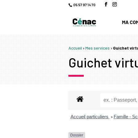
05 57 97 14 70
MA CO
Accueil
›
Mes services
›
Guichet virt
Guichet virtu
Accueil particuliers
Famille - Sc
>
Dossier