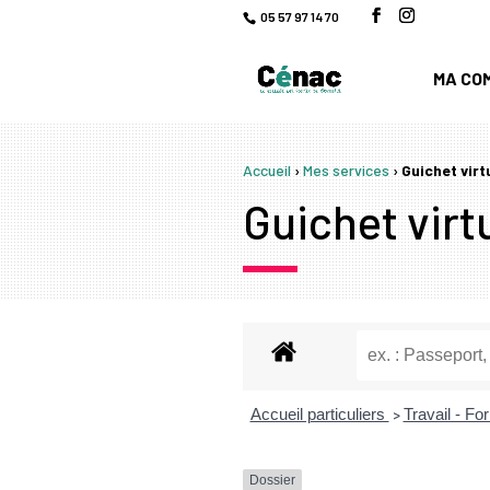
05 57 97 14 70
MA CO
Accueil
›
Mes services
›
Guichet virt
Guichet virtu
Accueil particuliers
Travail - F
>
Dossier